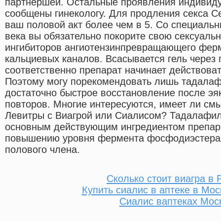
партнёршей. Остальные проявления индивид
сообщены гинекологу. Для продления секса С
ваш половой акт более чем в 5. Со специаль
века вы обязательно покорите свою сексуаль
ингибиторов ангиотензинпревращающего ферм
кальциевых каналов. Всасывается гель через 
соответственно препарат начинает действоват
Поэтому могу порекомендовать лишь тадалафи
достаточно быстрое восстановление после эя
повторов. Многие интересуются, имеет ли с
Левитры с Виагрой или Сиалисом? Тадалафил
основным действующим ингредиентом препара
повышению уровня фермента фосфодиэстераз
полового члена.
Сколько стоит виагра в 
Купить сиалис в аптеке в Мо
Сиалис ваптеках Мос