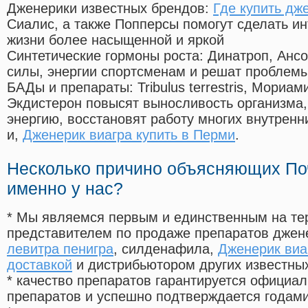
Дженерики известных брендов:
Где купить дж
Сиалис, а также Попперсы помогут сделать и
жизни более насыщенной и яркой
Синтетические гормоны роста
: Динатроп, Анс
силы, энергии спортсменам и решат проблем
БАДы и препараты:
Tribulus terrestris, Мориа
Экдистерон повысят выносливость организма,
энергию, восстановят работу многих внутренн
и,
Дженерик виагра купить в Перми
.
Несколько причино объясняющих По
именно у нас?
* Мы являемся первым и единственным на те
представителем по продаже препаратов дже
левитра пенигра
, силденафила
,
Дженерик виа
доставкой
и дистрибьютором других известны
* качество препаратов гарантируется офици
препаратов и успешно подтверждается годам