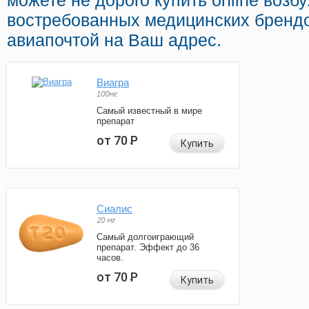
можете не дорого купить online воз
востребованных медицинских брендо
авиапочтой на Ваш адрес.
Виагра
100мг
Самый известный в мире
препарат
от 70
Р
Купить
Сиалис
20 мг
Самый долгоиграющий
препарат. Эффект до 36
часов.
от 70
Р
Купить