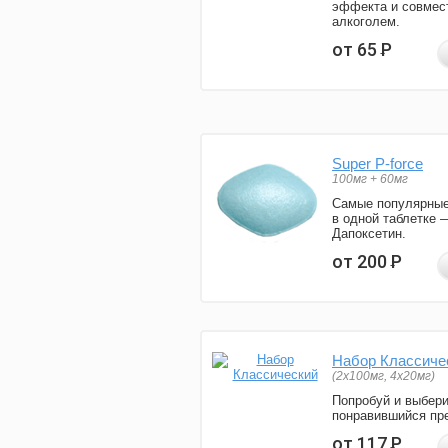
эффекта и совмес
алкоголем.
от 65
Р
Super P-force
100мг + 60мг
Самые популярные
в одной таблетке 
Дапоксетин.
от 200
Р
Набор Классиче
(2x100мг, 4x20мг)
Попробуй и выбер
понравившийся пре
от 117
Р