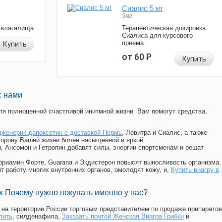
Сиалис 5 мг
5мг
 влагалища
Терапевтическая дозировка
Сиалиса для курсового
приема
Купить
от 60
Р
Купить
с нами
я полноценной счастливой инитмной жизни. Вам помогут средства,
дженерик дапоксетин с доставкой Пермь
, Левитра и Сиалис, а также
торону Вашей жизни более насыщенной и яркой
п, Ансомон и Гетропин добавят силы, энергии спортсменам и решат
, Мориамин Форте, Guarana и Экдистерон повысят выносливость организма,
т работу многих внутренних органов, омолодят кожу, и,
Купить виагру в
 Почему нужно покупать именно у нас?
на территории России торговым представителем по продаже препаратов
пить
, силденафила
,
Заказать почтой Женская Виагра Грибки
и