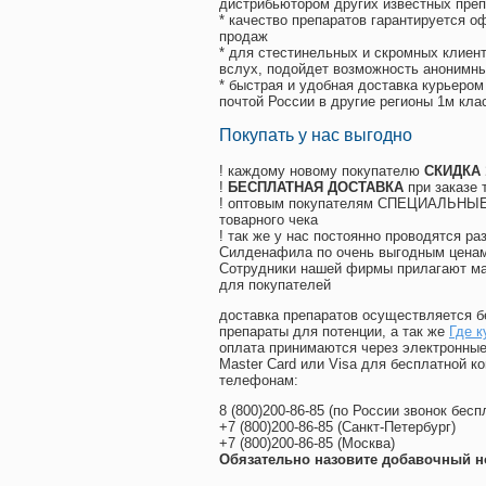
дистрибьютором других известных преп
* качество препаратов гарантируется 
продаж
* для стестинельных и скромных клиент
вслух, подойдет возможность анонимны
* быстрая и удобная доставка курьером
почтой России в другие регионы 1м кла
Покупать у нас выгодно
! каждому новому покупателю
СКИДКА
!
БЕСПЛАТНАЯ ДОСТАВКА
при заказе 
! оптовым покупателям СПЕЦИАЛЬНЫЕ 
товарного чека
! так же у нас постоянно проводятся 
Силденафила по очень выгодным ценам
Cотрудники нашей фирмы прилагают ма
для покупателей
доставка препаратов осуществляется б
препараты для потенции, а так же
Где к
оплата принимаются через электронные
Master Card или Visa для бесплатной 
телефонам:
8
(800
)200-86-85
(
по России звонок бесп
+7
(800
)200-86-85
(
Санкт-Петербург)
+7
(800
)200-86-85
(
Москва)
Обязательно назовите добавочный н