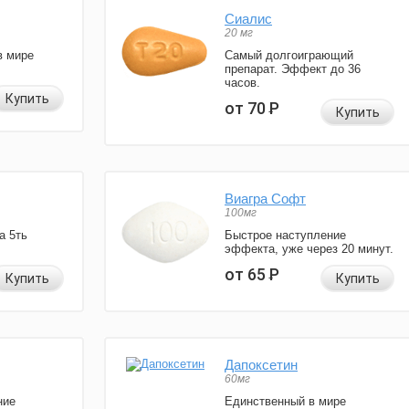
Сиалис
20 мг
в мире
Самый долгоиграющий
препарат. Эффект до 36
часов.
Купить
от 70
Р
Купить
Виагра Софт
100мг
а 5ть
Быстрое наступление
эффекта, уже через 20 минут.
от 65
Р
Купить
Купить
Дапоксетин
60мг
ние
Единственный в мире