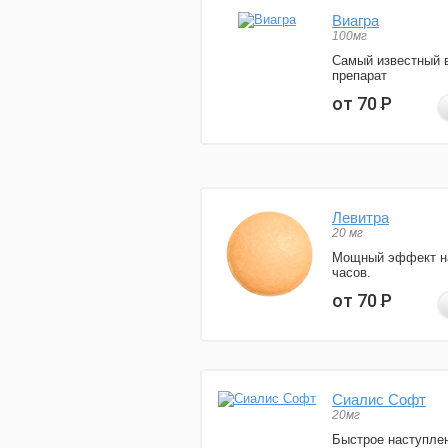
Виагра
100мг
Самый известный 
препарат
от 70
Р
Левитра
20 мг
Мощный эффект н
часов.
от 70
Р
Сиалис Софт
20мг
Быстрое наступле