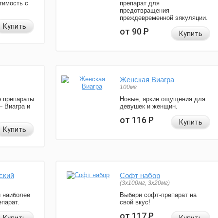
тимость с
препарат для
предотвращения
преждевременной эякуляции.
Купить
от 90
Р
Купить
Женская Виагра
100мг
 препараты
Новые, яркие ощущения для
— Виагра и
девушек и женщин.
от 116
Р
Купить
Купить
ский
Софт набор
(3x100мг, 3x20мг)
и наиболее
Выбери софт-препарат на
парат.
свой вкус!
от 117
Р