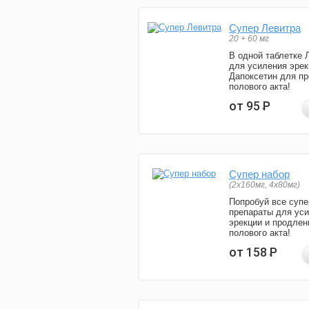
Супер Левитра
20 + 60 мг
В одной таблетке 
для усиления эрек
Дапоксетин для п
полового акта!
от 95
Р
Супер набор
(2х160мг, 4х80мг)
Попробуй все супе
препараты для ус
эрекции и продлен
полового акта!
от 158
Р