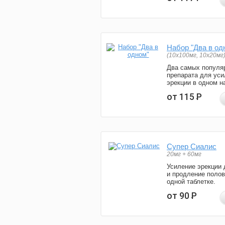
Набор "Два в од
(10x100мг, 10x20мг
Два самых популя
препарата для уси
эрекции в одном н
от 115
Р
Супер Сиалис
20мг + 60мг
Усиление эрекции 
и продление полов
одной таблетке.
от 90
Р