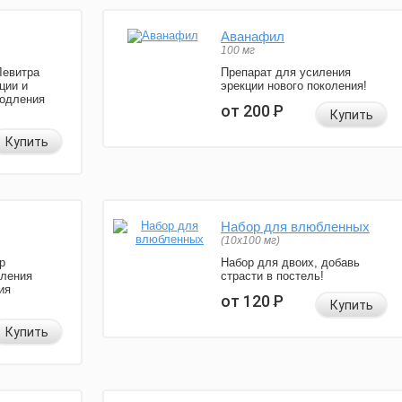
Аванафил
100 мг
Левитра
Препарат для усиления
ции и
эрекции нового поколения!
родления
от 200
Р
Купить
Купить
Набор для влюбленных
(10х100 мг)
р
Набор для двоих, добавь
иления
страсти в постель!
ия
от 120
Р
Купить
Купить