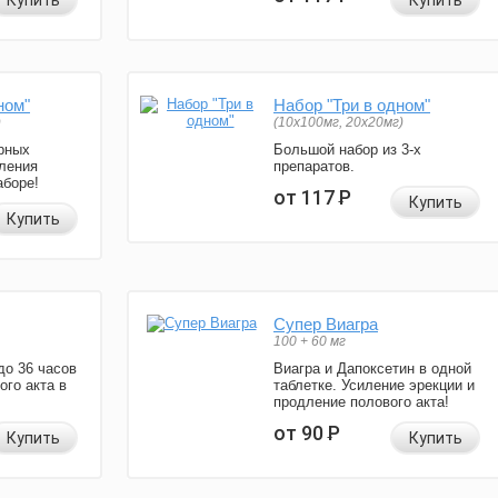
Купить
Купить
ном"
Набор "Три в одном"
)
(10x100мг, 20x20мг)
рных
Большой набор из 3-х
ления
препаратов.
аборе!
от 117
Р
Купить
Купить
Супер Виагра
100 + 60 мг
до 36 часов
Виагра и Дапоксетин в одной
ого акта в
таблетке. Усиление эрекции и
продление полового акта!
от 90
Р
Купить
Купить