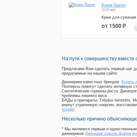
Крем Naron
(100 мг)
Крем для сужения
от 1500
Р
На пути к совершенству вместе 
Предлагаем Вам сделать первый шаг дл
придагаемые на нашем сайте:
Дженерики известных брендов:
Купить 
Попперсы помогут сделать интимную с
Синтетические гормоны роста
: Динатро
проблемы лишнего веса
БАДы и препараты:
Tribulus terrestris
вернут утраченную энергию, восстановя
пскове
.
Несколько причино объясняющих
* Мы являемся первым и единственным 
дженериков
Дженерик сиалис форум ку