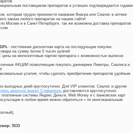
аратов
официальным поставщиком препаратов и успешно подтверждается годами
ов, которым трудно произнести название Виагра или Сиалис в аптеке
ого заказа любого препаратан на нашем сайте!
 по Москве и в Санкт-Петербурге, так же возможна доставка препаратов
ссом
 10%
- постоянная дисконтная карта на последующие покупки
товара на сумму более 5 тысяч рублей
цены на мелкооптовые партии препарата с возможностью выписки
различные АКЦИИ позволяющие покупать дженерики Левитры, Сиалиса и
!
ксимальные усилия, чтобы сделать приобретение препаратов удобным
ез выходных дней круглосуточно. Для VIP клиентов: Сиалис и другие
упить женскую виагру Ставрополь
доставляются круглосуточно
 платежные системы Яндекс Деньги, Web Money и с банковских карт
консультации в любое время можно обратиться
»
по многоканальным
латный),
омер: 3533