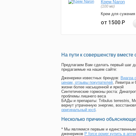
Крем Naron
(100 мг)
Крем для сужения
от 1500
Р
На пути к совершенству вместе 
Предлагаем Вам сделать первый шаг дл
придагаемые на нашем сайте:
Дженерики известных брендов:
Виагра 
ценам, отзывы покупателей
, Левитра и
жизни более насыщенной и яркой
Синтетические гормоны роста
: Динатро
проблемы лишнего веса
БАДы и препараты:
Tribulus terrestris
вернут утраченную энергию, восстановя
оригинальный юсб
.
Несколько причино объясняющих
* Мы являемся первым и единственным 
дженериков
P force power купить в апте