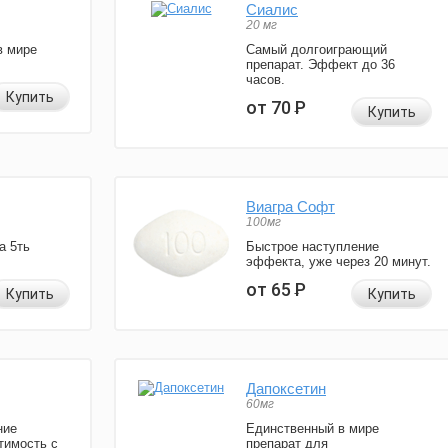
Сиалис
20 мг
в мире
Самый долгоиграющий
препарат. Эффект до 36
часов.
Купить
от 70
Р
Купить
Виагра Софт
100мг
а 5ть
Быстрое наступление
эффекта, уже через 20 минут.
от 65
Р
Купить
Купить
Дапоксетин
60мг
ние
Единственный в мире
тимость с
препарат для