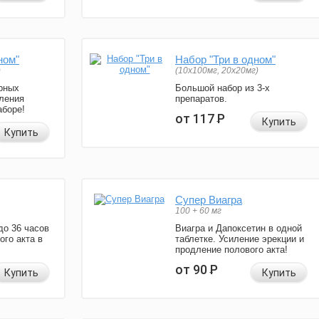
ном"
Набор "Три в одном"
)
(10x100мг, 20x20мг)
рных
Большой набор из 3-х
ления
препаратов.
аборе!
от 117
Р
Купить
Купить
Супер Виагра
100 + 60 мг
до 36 часов
Виагра и Дапоксетин в одной
ого акта в
таблетке. Усиление эрекции и
продление полового акта!
от 90
Р
Купить
Купить