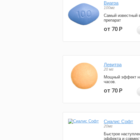
Виагра
100мг
Самый известный 
препарат
от 70
Р
Левитра
20 мг
Мощный эффект н
часов.
от 70
Р
Сиалис Софт
20мг
Быстрое наступле
эффекта и совмес