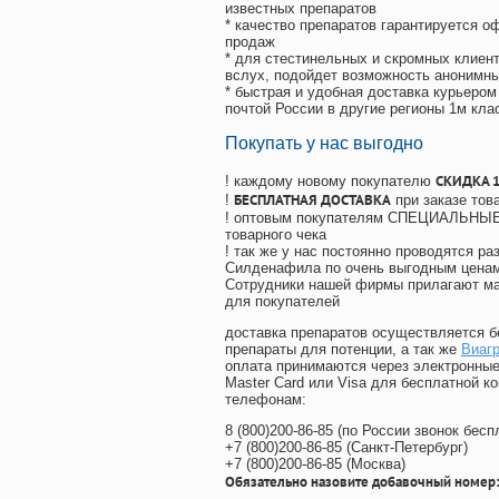
известных препаратов
* качество препаратов гарантируется 
продаж
* для стестинельных и скромных клиент
вслух, подойдет возможность анонимны
* быстрая и удобная доставка курьером
почтой России в другие регионы 1м кла
Покупать у нас выгодно
СКИДКА 
! каждому новому покупателю
БЕСПЛАТНАЯ ДОСТАВКА
!
при заказе тов
! оптовым покупателям СПЕЦИАЛЬНЫЕ 
товарного чека
! так же у нас постоянно проводятся 
Силденафила по очень выгодным ценам
Cотрудники нашей фирмы прилагают ма
для покупателей
доставка препаратов осуществляется б
препараты для потенции, а так же
Виагр
оплата принимаются через электронные
Master Card или Visa для бесплатной 
телефонам:
8
(800
)200-86-85
(
по России звонок бесп
+7
(800
)200-86-85
(
Санкт-Петербург)
+7
(800
)200-86-85
(
Москва)
Обязательно назовите добавочный номер: