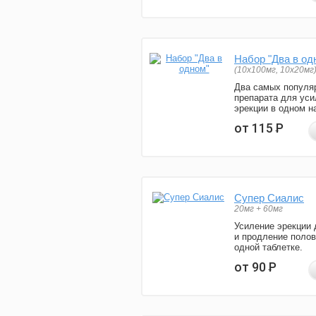
Набор "Два в од
(10x100мг, 10x20мг
Два самых популя
препарата для уси
эрекции в одном н
от 115
Р
Супер Сиалис
20мг + 60мг
Усиление эрекции 
и продление полов
одной таблетке.
от 90
Р