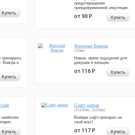
предотвращения
преждевременной эякуляции.
Купить
от 90
Р
Купить
Женская Виагра
100мг
 препараты
Новые, яркие ощущения для
— Виагра и
девушек и женщин.
от 116
Р
Купить
Купить
ский
Софт набор
(3x100мг, 3x20мг)
и наиболее
Выбери софт-препарат на
парат.
свой вкус!
от 117
Р
Купить
Купить