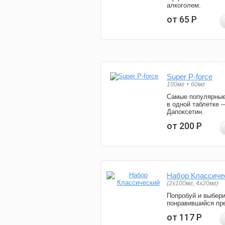
алкоголем.
от 65
Р
Super P-force
100мг + 60мг
Самые популярные
в одной таблетке 
Дапоксетин.
от 200
Р
Набор Классиче
(2x100мг, 4x20мг)
Попробуй и выбер
понравившийся пре
от 117
Р