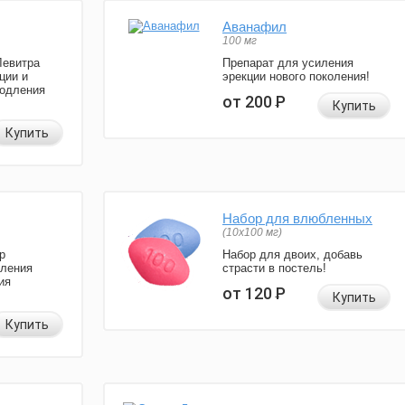
Аванафил
100 мг
Левитра
Препарат для усиления
ции и
эрекции нового поколения!
родления
от 200
Р
Купить
Купить
Набор для влюбленных
(10х100 мг)
р
Набор для двоих, добавь
иления
страсти в постель!
ия
от 120
Р
Купить
Купить