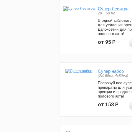
Супер Левитра
20 + 60 мг
В одной таблетке 
для усиления эрек
Дапоксетин для п
полового акта!
от 95
Р
Супер набор
(2х160мг, 4х80мг)
Попробуй все супе
препараты для ус
эрекции и продлен
полового акта!
от 158
Р