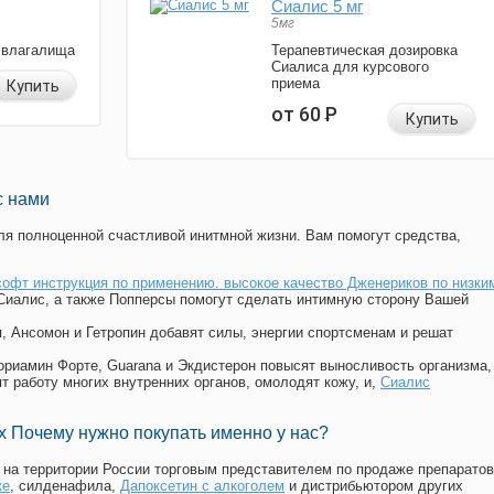
Сиалис 5 мг
5мг
 влагалища
Терапевтическая дозировка
Сиалиса для курсового
приема
Купить
от 60
Р
Купить
с нами
я полноценной счастливой инитмной жизни. Вам помогут средства,
софт инструкция по применению. высокое качество Дженериков по низки
 Сиалис, а также Попперсы помогут сделать интимную сторону Вашей
п, Ансомон и Гетропин добавят силы, энергии спортсменам и решат
, Мориамин Форте, Guarana и Экдистерон повысят выносливость организма,
т работу многих внутренних органов, омолодят кожу, и,
Сиалис
 Почему нужно покупать именно у нас?
на территории России торговым представителем по продаже препаратов
ке
, силденафила
,
Дапоксетин с алкоголем
и дистрибьютором других