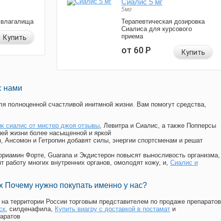
Сиалис 5 мг
5мг
 влагалища
Терапевтическая дозировка
Сиалиса для курсового
приема
Купить
от 60
Р
Купить
с нами
я полноценной счастливой инитмной жизни. Вам помогут средства,
к сиалис от мистер джоя отзывы
, Левитра и Сиалис, а также Попперсы
ей жизни более насыщенной и яркой
п, Ансомон и Гетропин добавят силы, энергии спортсменам и решат
, Мориамин Форте, Guarana и Экдистерон повысят выносливость организма,
т работу многих внутренних органов, омолодят кожу, и,
Сиалис и
 Почему нужно покупать именно у нас?
на территории России торговым представителем по продаже препаратов
ск
, силденафила
,
Купить виагру с доставкой в постамат
и
аратов