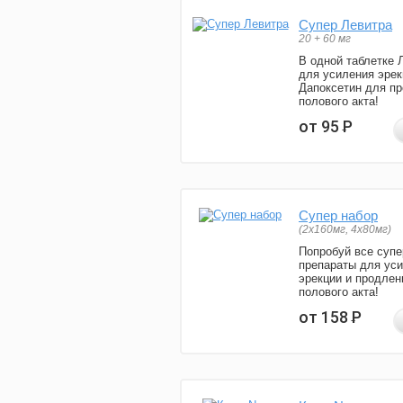
Супер Левитра
20 + 60 мг
В одной таблетке 
для усиления эрек
Дапоксетин для п
полового акта!
от 95
Р
Супер набор
(2х160мг, 4х80мг)
Попробуй все супе
препараты для ус
эрекции и продлен
полового акта!
от 158
Р