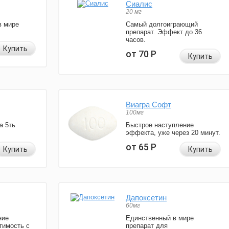
Сиалис
20 мг
в мире
Самый долгоиграющий
препарат. Эффект до 36
часов.
Купить
от 70
Р
Купить
Виагра Софт
100мг
а 5ть
Быстрое наступление
эффекта, уже через 20 минут.
от 65
Р
Купить
Купить
Дапоксетин
60мг
ние
Единственный в мире
тимость с
препарат для