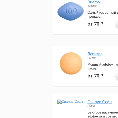
Виагра
100мг
Самый известный 
препарат
от 70
Р
Левитра
20 мг
Мощный эффект н
часов.
от 70
Р
Сиалис Софт
20мг
Быстрое наступле
эффекта и совмес