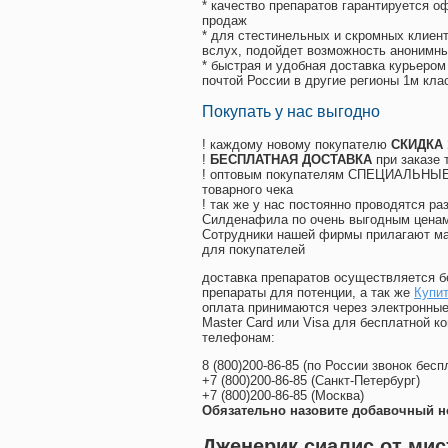
* качество препаратов гарантируется 
продаж
* для стестинельных и скромных клиент
вслух, подойдет возможность анонимны
* быстрая и удобная доставка курьером
почтой России в другие регионы 1м кла
Покупать у нас выгодно
! каждому новому покупателю
СКИДКА
!
БЕСПЛАТНАЯ ДОСТАВКА
при заказе 
! оптовым покупателям СПЕЦИАЛЬНЫЕ 
товарного чека
! так же у нас постоянно проводятся 
Силденафила по очень выгодным ценам
Cотрудники нашей фирмы прилагают ма
для покупателей
доставка препаратов осуществляется б
препараты для потенции, а так же
Купит
оплата принимаются через электронные
Master Card или Visa для бесплатной 
телефонам:
8
(800
)200-86-85
(
по России звонок бесп
+7
(800
)200-86-85
(
Санкт-Петербург)
+7
(800
)200-86-85
(
Москва)
Обязательно назовите добавочный н
Дженерик сиалис от мис