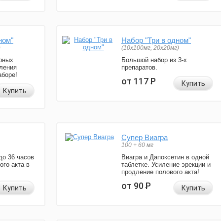
ном"
Набор "Три в одном"
)
(10x100мг, 20x20мг)
рных
Большой набор из 3-х
ления
препаратов.
аборе!
от 117
Р
Купить
Купить
Супер Виагра
100 + 60 мг
до 36 часов
Виагра и Дапоксетин в одной
ого акта в
таблетке. Усиление эрекции и
продление полового акта!
от 90
Р
Купить
Купить