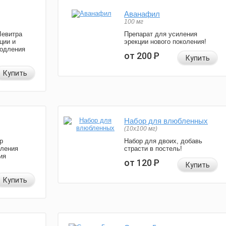
Аванафил
100 мг
Левитра
Препарат для усиления
ции и
эрекции нового поколения!
родления
от 200
Р
Купить
Купить
Набор для влюбленных
(10х100 мг)
р
Набор для двоих, добавь
иления
страсти в постель!
ия
от 120
Р
Купить
Купить