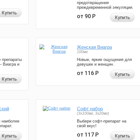
предотвращения
преждевременной эякуляции.
Купить
от 90
Р
Купить
Женская Виагра
100мг
 препараты
Новые, яркие ощущения для
— Виагра и
девушек и женщин.
от 116
Р
Купить
Купить
ский
Софт набор
(3x100мг, 3x20мг)
и наиболее
Выбери софт-препарат на
парат.
свой вкус!
от 117
Р
Купить
Купить