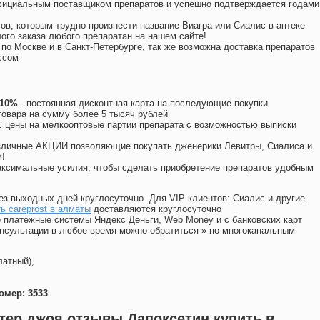
официальным поставщиком препаратов и успешно подтверждается годами
ов, которым трудно произнести название Виагра или Сиалис в аптеке
ого заказа любого препаратан на нашем сайте!
 по Москве и в Санкт-Петербурге, так же возможна доставка препаратов
ссом
 10%
- постоянная дисконтная карта на последующие покупки
товара на сумму более 5 тысяч рублей
цены на мелкооптовые партии препарата с возможностью выписки
различные АКЦИИ позволяющие покупать дженерики Левитры, Сиалиса и
!
ксимальные усилия, чтобы сделать приобретение препаратов удобным
ез выходных дней круглосуточно. Для VIP клиентов: Сиалис и другие
ь careprost в алматы
доставляются круглосуточно
 платежные системы Яндекс Деньги, Web Money и с банковских карт
консультации в любое время можно обратиться
»
по многоканальным
латный),
омер: 3533
тер джоя отзывы Дапоксетин купить в