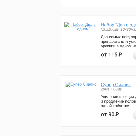
Набор "Два в од
(10x100мг, 10x20мг
Два самых популя
препарата для уси
эрекции в одном н
от 115
Р
Супер Сиалис
20мг + 60мг
Усиление эрекции 
и продление полов
одной таблетке.
от 90
Р