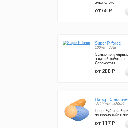
алкоголем.
от 65
Р
Super P-force
100мг + 60мг
Самые популярные
в одной таблетке 
Дапоксетин.
от 200
Р
Набор Классиче
(2x100мг, 4x20мг)
Попробуй и выбер
понравившийся пре
от 117
Р