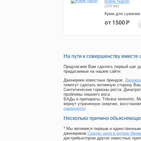
Крем Naron
(100 мг)
Крем для сужения
от 1500
Р
На пути к совершенству вместе 
Предлагаем Вам сделать первый шаг дл
придагаемые на нашем сайте:
Дженерики известных брендов:
Дженери
помогут сделать интимную сторону Ваш
Синтетические гормоны роста
: Динатро
проблемы лишнего веса
БАДы и препараты:
Tribulus terrestris
вернут утраченную энергию, восстановя
парадонтоз
.
Несколько причино объясняющих
* Мы являемся первым и единственным 
дженериков
Сиалис цена в аптеке Ижев
дистрибьютором других известных преп